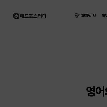
매드ForU
레
영어